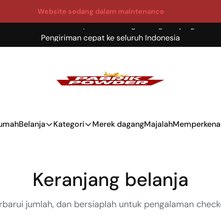
Website sedang dalam maintenance
Produk berkualitas premium dengan harga terjangkau
Pengiriman cepat ke seluruh Indonesia
Garansi kepuasan pelanggan 100%
Bahan baku pilihan dan proses produksi higienis
rumah
Belanja
Kategori
Merek dagang
Majalah
Memperkena
Keranjang belanja
perbarui jumlah, dan bersiaplah untuk pengalaman chec